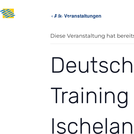
News
Über uns
Sport i
« Alle Veranstaltungen
Diese Veranstaltung hat bereit
Deutsch
Trainin
Ischela