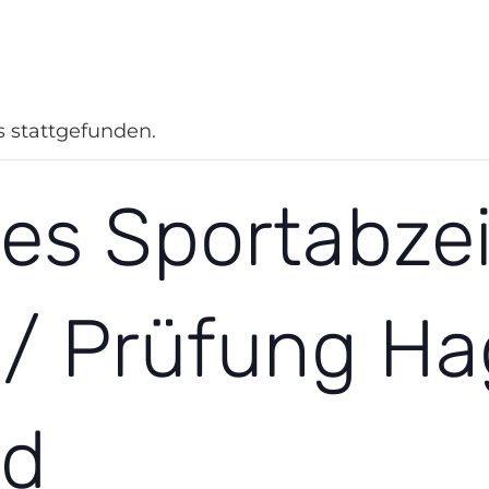
n Hagen
Integration
Gewaltprävention
Sportjugend
Sport im
s stattgefunden.
es Sportabze
g / Prüfung H
nd