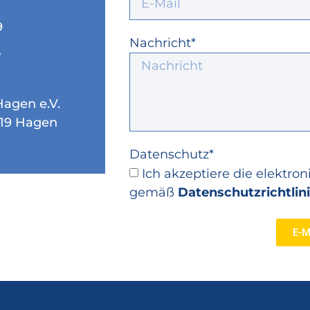
9
Nachricht*
5
agen e.V.
8119 Hagen
Datenschutz*
Ich akzeptiere die elektr
gemäß
Datenschutzrichtlin
E-M