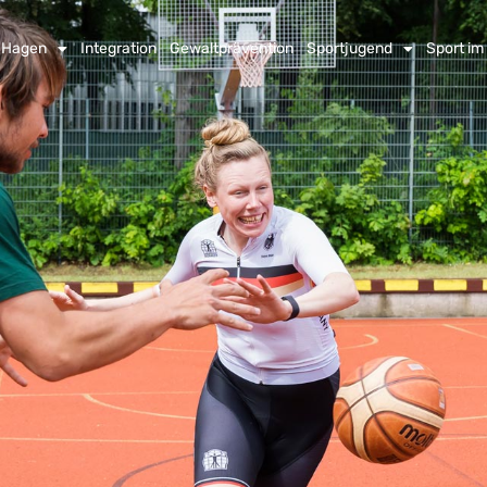
n Hagen
Integration
Gewaltprävention
Sportjugend
Sport im