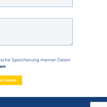
onische Speicherung meiner Daten
ien
.
ail senden