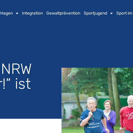
n Hagen
Integration
Gewaltprävention
Sportjugend
Sport im
 „NRW
“ ist