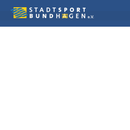
Vereine in Hagen
TuS Volmetal 1887 e.
V.