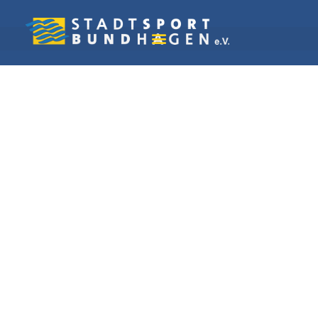
Vereine in Hagen
Reit- u. FV.
Kalthauser Höhe von
1968 e. V.