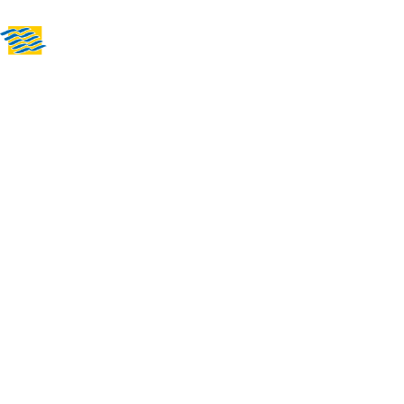
News
Über uns
Sport i
Vereine in Hagen
DJK TuS Hage