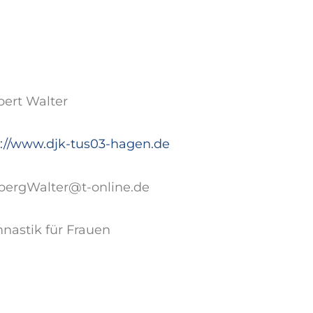
bert Walter
p://www.djk-tus03-hagen.de
lbergWalter@t-online.de
nastik für Frauen