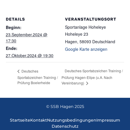
DETAILS
VERANSTALTUNGSORT
Sportanlage Hoheleye
Beginn:
Hoheleye 23
23.September.2024 @
17:30
Hagen
,
58093
Deutschland
Ende:
Google Karte anzeigen
27.Oktober.2024 @ 19:30
Deutsches Sportabzeichen Training /
Deutsches
Sportabzeichen Training /
Prüfung Hagen-Eilpe (u.A. Nach
Prüfung Boelerheide
Vereinbarung)
© SSB Hagen 2025
Startseite
Kontakt
Nutzungsbedingungen
Impressum
Datenschutz