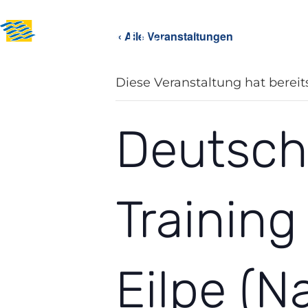
News
Über uns
Sport i
« Alle Veranstaltungen
Diese Veranstaltung hat bereit
Deutsch
Trainin
Eilpe (N