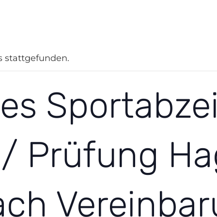
n Hagen
Integration
Gewaltprävention
Sportjugend
Sport im
s stattgefunden.
es Sportabze
g / Prüfung H
ach Vereinbar