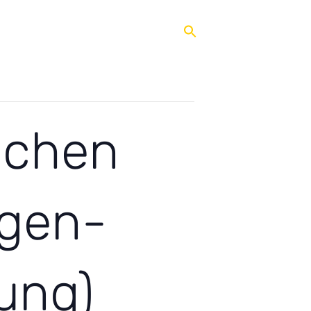
 Ganztag
Qualifizierung
Service
ichen
agen-
ung)