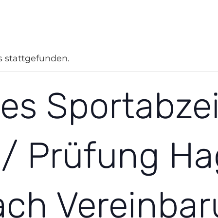
n Hagen
Integration
Gewaltprävention
Sportjugend
Sport im
s stattgefunden.
es Sportabze
g / Prüfung H
ach Vereinbar