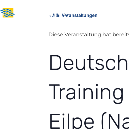
News
Über uns
Sport i
« Alle Veranstaltungen
Diese Veranstaltung hat bereit
Deutsch
Trainin
Eilpe (N