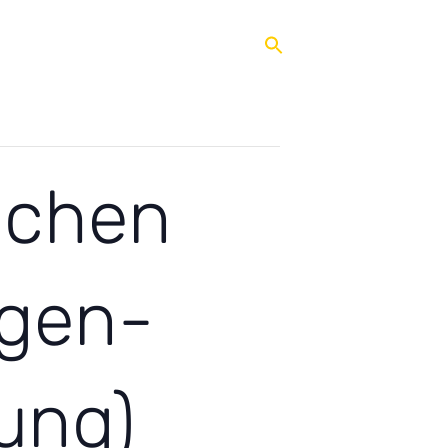
 Ganztag
Qualifizierung
Service
ichen
agen-
ung)