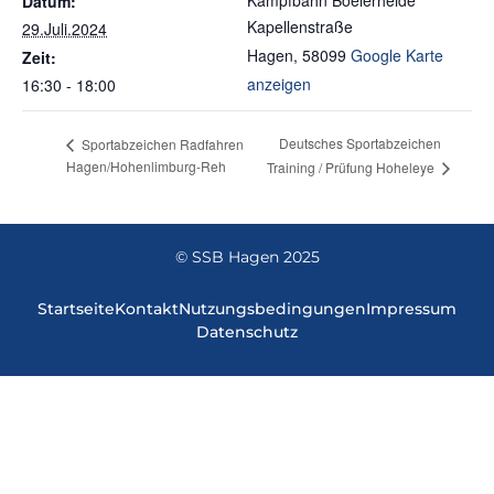
Kampfbahn Boelerheide
Datum:
Kapellenstraße
29.Juli.2024
Hagen
,
58099
Google Karte
Zeit:
anzeigen
16:30 - 18:00
Deutsches Sportabzeichen
Sportabzeichen Radfahren
Hagen/Hohenlimburg-Reh
Training / Prüfung Hoheleye
© SSB Hagen 2025
Startseite
Kontakt
Nutzungsbedingungen
Impressum
Datenschutz