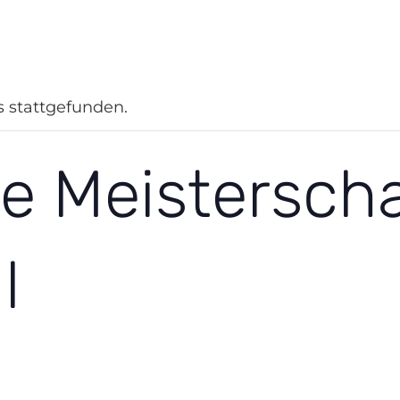
n Hagen
Integration
Gewaltprävention
Sportjugend
Sport im
s stattgefunden.
e Meisterscha
l