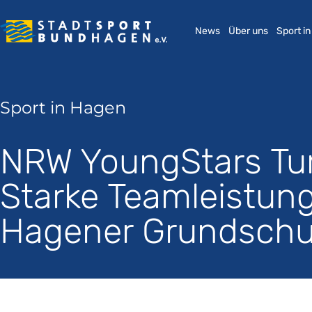
News
Über uns
Sport i
Sport in Hagen
NRW YoungStars Tu
Starke Teamleistun
Hagener Grundschu