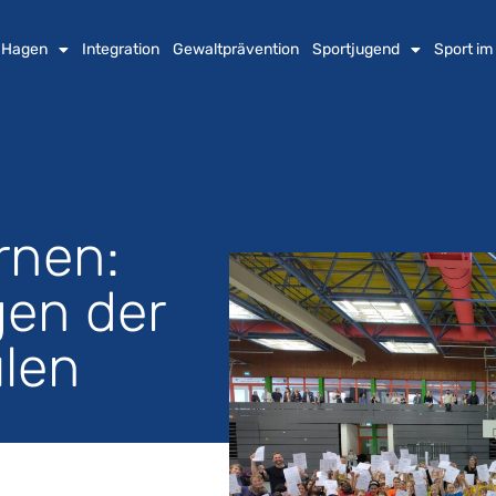
n Hagen
Integration
Gewaltprävention
Sportjugend
Sport im
rnen:
gen der
len