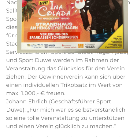
Nacht im Strandhaus Hengstey und auf dem
Salitos Beach statt. Der Teamausstatter
Sport Duwe aus Gevelsberg verlost bei
dieser tollen Veranstaltung einen Trikotsatz
für die anwesenden Vereine. Der
Stadtsportbund Hagen e.V. (SSB), das
Servicezentrum Sport der Stadt Hagen (SZS)
und Sport Duwe werden im Rahmen der
Veranstaltung das Glückslos für den Verein
ziehen. Der Gewinnerverein kann sich über
einen individuellen Trikotsatz im Wert von
max. 1.000,- € freuen.
Johann Ehrlich (Geschäftsführer Sport
Duwe): „Für mich war es selbstverständlich
so eine tolle Veranstaltung zu unterstützen
und einen Verein glücklich zu machen.“