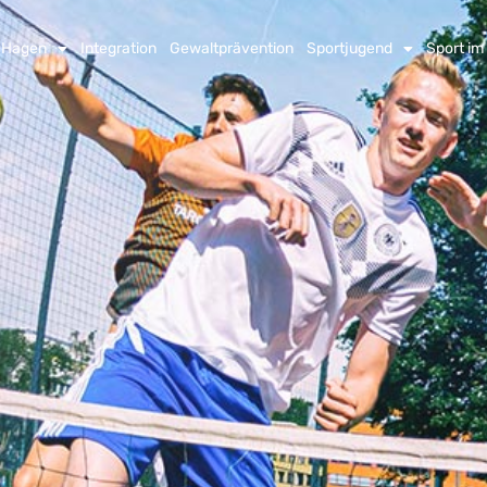
n Hagen
Integration
Gewaltprävention
Sportjugend
Sport im