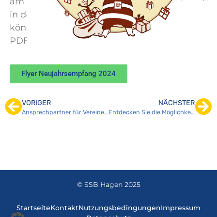
am Sonntag, dem 07. Januar 2024 um 11 Uhr
in der Stadthalle Hagen ein! Den Flyer
können Sie mithilfe folgenden Buttons als
PDF herunterladen.
Flyer Neujahrsempfang 2024
VORIGER
NÄCHSTER
Ansprechpartner für Vereine in Finanzämtern
Entdecken Sie die Möglichkeiten des Sportkarussells für Hagener Sportvereine
© SSB Hagen 2025
Startseite
Kontakt
Nutzungsbedingungen
Impressum